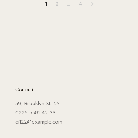
Seitennummerierun
1
2
…
4
der
Beiträge
Contact
59, Brooklyn St, NY
0225 5581 42 33
qi122@example.com